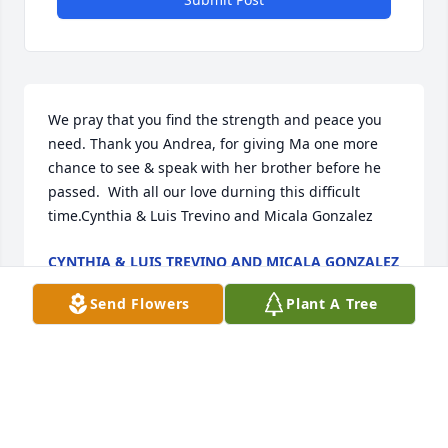
We pray that you find the strength and peace you 
need. Thank you Andrea, for giving Ma one more 
chance to see & speak with her brother before he 
passed.  With all our love durning this difficult 
time.Cynthia & Luis Trevino and Micala Gonzalez
CYNTHIA & LUIS TREVINO AND MICALA GONZALEZ
Feb 28, 2022
Send Flowers
Plant A Tree
My condolences to the family. Rest In Peace 
TioPatricia Trevino and Tony Skapik and family